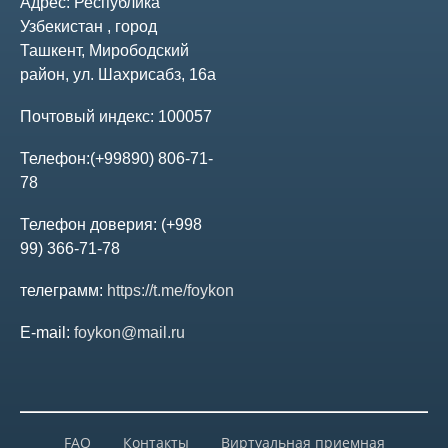
Адрес:
Республика
Узбекистан , город
Аудиторское заключение
Ташкент, Мирободский
район, ул. Шахрисабз, 16а
Бизнес-план
Почтовый индекс:
100057
Аффилированные лица
Телефон:
(+99890) 806-71-
78
Проспекты эмиссии ценных бумаг
Телефон доверия:
(+998
99) 366-71-78
Общие собрания акционеров
телеграмм:
https://t.me/foykon
Итоги голосования
E-mail:
foykon@mail.ru
Информация о проведении собрания
FAQ
Контакты
Виртуальная приемная