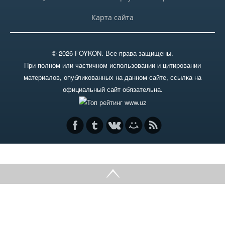
Начисленные и выплаченные
дивиденды
Карта сайта
Принятые решения
© 2026 FOYKON. Все права защищены.
При полном или частичном использовании и цитировании
Существенные факты
материалов, опубликованных на данном сайте, ссылка на
официальный сайт обязательна.
Финансовые отчеты
Архив новостей
Пресс-релизы
МАССОВЫЕ МЕРОПРИЯТИЯ
Полезные материалы