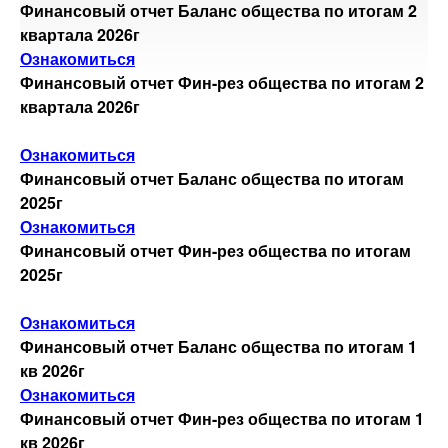
Финансовый отчет Баланс общества по итогам 2
Руководство
квартала 2026г
Ознакомиться
Финансовый отчет Фин-рез общества по итогам 2
Организационная структура
АКЦИОНЕРАМ
квартала 2026г
График работы
Ознакомиться
Финансовый отчет Баланс общества по итогам
НОВОСТИ
2025г
Наблюдательный совет
Ознакомиться
Финансовый отчет Фин-рез общества по итогам
Вакансии
2025г
ИНТЕРАКТИВНЫЕ
УСЛУГИ
Ознакомиться
Органы управления и контроля
Финансовый отчет Баланс общества по итогам 1
кв 2026г
Внутренные документы
КОНТАКТЫ
Ознакомиться
Финансовый отчет Фин-рез общества по итогам 1
кв 2026г
Устав/Изменения и дополнения