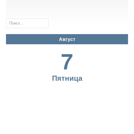
Руководство
Организационная структура
АКЦИОНЕРАМ
Август
График работы
7
НОВОСТИ
Наблюдательный совет
Пятница
Вакансии
ИНТЕРАКТИВНЫЕ
УСЛУГИ
Органы управления и контроля
Внутренные документы
КОНТАКТЫ
Устав/Изменения и дополнения