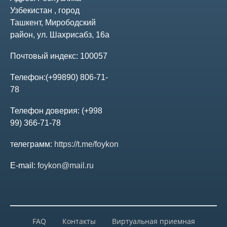
Узбекистан , город
Аудиторское заключение
Ташкент, Мирободский
район, ул. Шахрисабз, 16а
Бизнес-план
Почтовый индекс:
100057
Аффилированные лица
Телефон:
(+99890) 806-71-
78
Проспекты эмиссии ценных бумаг
Телефон доверия:
(+998
99) 366-71-78
Общие собрания акционеров
телеграмм:
https://t.me/foykon
E-mail:
foykon@mail.ru
Итоги голосования
Информация о проведении собрания
FAQ
Контакты
Виртуальная приемная