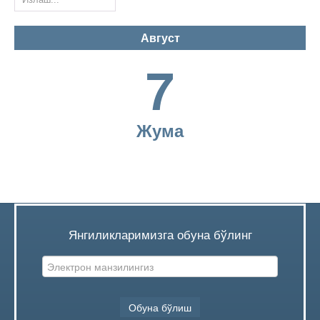
Август
Корпоратив бошқарув кодекси
7
Лицензия ва сертификатлар
Жума
Кўрсатиладиган хизматлар
Буюртма қабул қилиш
Ривожланиш стратегияси
Янгиликларимизга обуна бўлинг
Ҳисоботлар
Жамият кўрсатгичлари