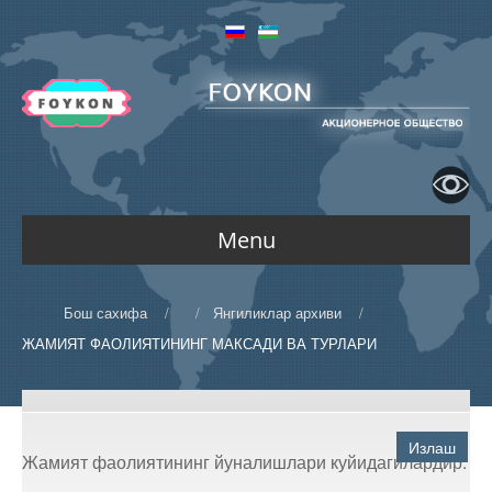
Menu
АСОСИЙ
Бош сахифа
/
/
Янгиликлар архиви
/
ЖАМИЯТ ФАОЛИЯТИНИНГ МАКСАДИ ВА ТУРЛАРИ
КОМПАНИЯ ҲАҚИДА
Излаш
Биз ҳақимизда
Жамият фаолиятининг йуналишлари куйидагилардир:
ФАОЛИЯТ