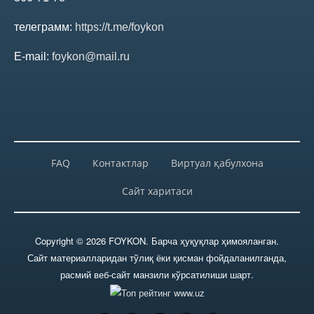
Ҳисобланган ва тўлаб берилган
дивидендлар
телеграмм:
https://t.me/foykon
E-mail:
foykon@mail.ru
Молиявий ҳисоботлар
Муҳим фактлар
Қабул қилинган қарорлар
FAQ
Контактлар
Виртуал қабулхона
Янгиликлар архиви
Сайт харитаси
Пресс-релизлар
Copyright © 2026 FOYKON. Барча ҳуқуқлар ҳимояланган.
Сайт материалларидан тўлиқ ёки қисман фойдаланилганда,
ОММАВИЙ ТАДБИРЛАР
расмий веб-сайт манзили кўрсатилиши шарт.
Фойдали мақолалар