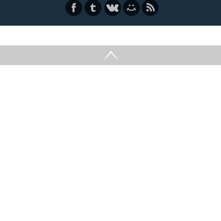
Онлайн-мурожаат
Савол-жавоб
Кўп бериладиган саволлар
Бланклар
Ишонч телефонлари
Координатларимиз
Бизнинг реквизитлар