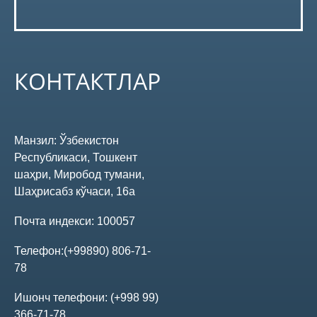
Аудитор хулосаси
Бизнес-режа
КОНТАКТЛАР
Аффилланган шахслар
Манзил:
Ўзбекистон
Қимматли қоғозлар эмиссия рисоласи
Республикаси, Тошкент
шаҳри, Миробод тумани,
Акциялорларнинг умумий йиғилиши
Шаҳрисабз кўчаси, 16а
Почта индекси:
100057
Овоз бериш якунлари
Телефон:
(+99890) 806-71-
78
Йиғилиш ўтказиш ҳақида хабар
Ишонч телефони:
(+998 99)
366-71-78