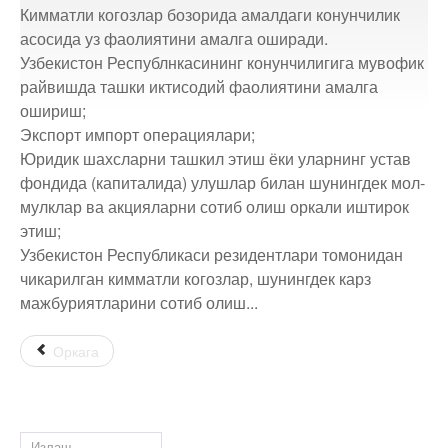
Кимматли когозлар бозорида амалдаги конунчилик
Раҳбарият
асосида уз фаолиятини амалга оширади.
Узбекистон Республнкасининг конунчилигига мувофик
райвишда ташки иктисодий фаолиятини амалга
Кузатув кенгаши
АКЦИЯДОРЛАРГА
ошириш;
Экспорт импорт операциялари;
Бошқарув ва назорат органлари
Юридик шахсларни ташкил этиш ёки уларнинг устав
фондида (капиталида) улушлар билан шунингдек мол-
ЯНГИЛИКЛАР
мулклар ва акцияларни сотиб олиш оркали иштирок
Ташкилий тузилма
этиш;
Узбекистон Республикаси резидентлари томонидан
Иш графиги
ИНТЕРАКТИВ
чикарилган кимматли когозлар, шунингдек карз
ХИЗМАТЛАР
мажбуриятларини сотиб олиш...
Бўш иш ўринлари
Оркага
Ички ҳужжатлар
КОНТАКТЛАР
Устав/ Ўзгартириш ва қўшимчалар